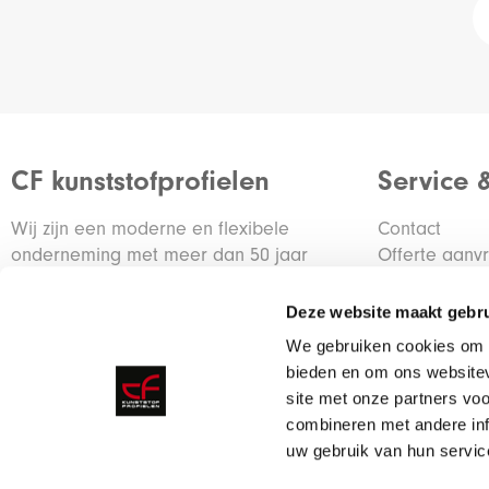
CF kunststofprofielen
Service 
Wij zijn een moderne en flexibele
Contact
onderneming met meer dan 50 jaar
Offerte aanv
ervaring in de kunststof branche.
Container re
Deze website maakt gebru
De ontwikkeling van klantspecifieke
We gebruiken cookies om c
profielen is een belangrijke activiteit voor
bieden en om ons websitev
onze organisatie.
site met onze partners vo
combineren met andere inf
uw gebruik van hun servic
Meer over ons