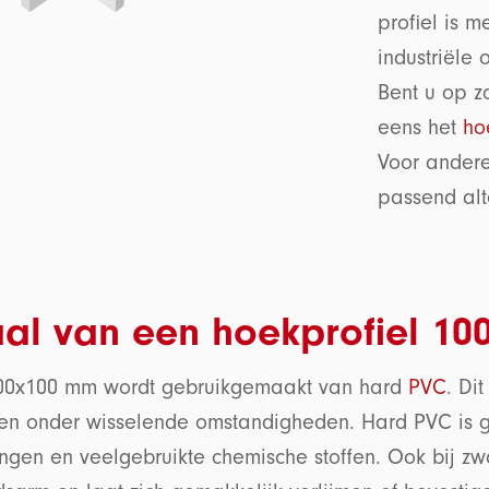
profiel is m
industriële 
Bent u op z
eens het
ho
Voor ander
passend alte
aal van een hoekprofiel 1
 100x100 mm wordt gebruikgemaakt van hard
PVC
. Di
en onder wisselende omstandigheden. Hard PVC is g
en en veelgebruikte chemische stoffen. Ook bij zwar