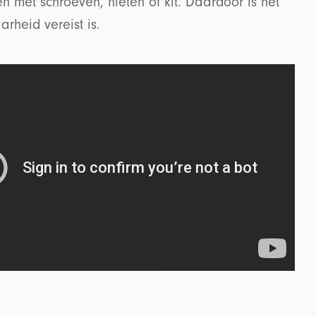
n met schroeven, nieten of kit. Daardoor is het
rheid vereist is.