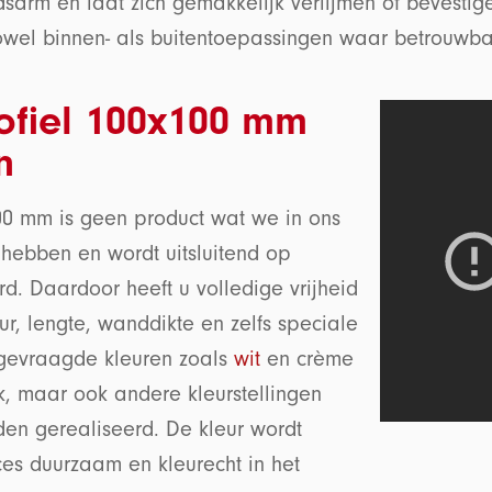
sarm en laat zich gemakkelijk verlijmen of bevestige
zowel binnen- als buitentoepassingen waar betrouwbaa
ofiel 100x100 mm
n
00 mm is geen product wat we in ons
 hebben en wordt uitsluitend op
. Daardoor heeft u volledige vrijheid
ur, lengte, wanddikte en zelfs speciale
elgevraagde kleuren zoals
wit
en crème
k, maar ook andere kleurstellingen
den gerealiseerd. De kleur wordt
oces duurzaam en kleurecht in het