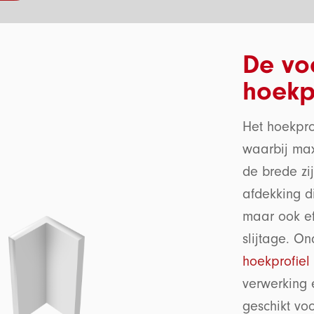
De vo
hoekp
Het hoekpro
waarbij max
de brede zij
afdekking di
maar ook ef
slijtage. O
hoekprofiel
verwerking 
geschikt vo