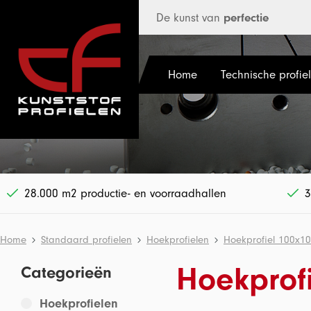
 hoofdinhoud
De kunst van
perfectie
Home
Technische profie
28.000 m2 productie- en voorraadhallen
3
Home
Standaard profielen
Hoekprofielen
Hoekprofiel 100x1
Hoekprof
Categorieën
Hoekprofielen