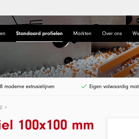
len
Standaard profielen
Markten
Over ons
We
8 moderne extrusielijnen
Eigen volwaardig matr
00
iel 100x100 mm