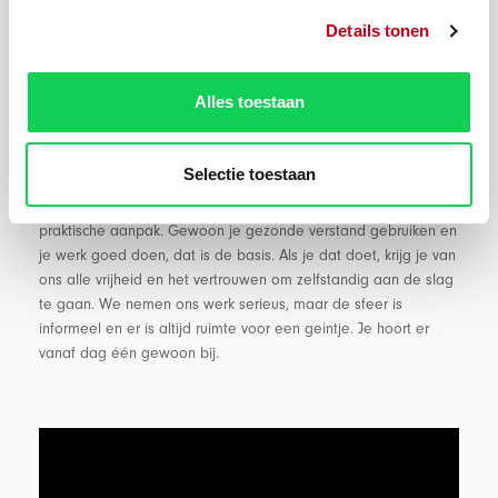
CF is een nuchter Overijssels familiebedrijf in Gramsbergen.
Details tonen
Met zo'n 170 collega's en 38 moderne extrusielijnen maken we
kunststof profielen voor klanten over de hele wereld. Of je nu
aan de machines staat, op kantoor de marketing of sales
Alles toestaan
regelt, de administratie stroomlijnt of zorgt voor een schone
werkomgeving: elke rol draagt direct bij aan het draaiende
houden van de fabriek. We doen het hier echt samen.
Selectie toestaan
De lijnen binnen ons bedrijf zijn kort en we houden van een
praktische aanpak. Gewoon je gezonde verstand gebruiken en
je werk goed doen, dat is de basis. Als je dat doet, krijg je van
ons alle vrijheid en het vertrouwen om zelfstandig aan de slag
te gaan. We nemen ons werk serieus, maar de sfeer is
informeel en er is altijd ruimte voor een geintje. Je hoort er
vanaf dag één gewoon bij.