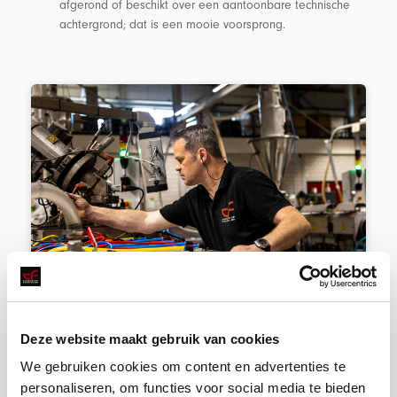
afgerond of beschikt over een aantoonbare technische
achtergrond; dat is een mooie voorsprong.
Wat bieden wij jou?
Deze website maakt gebruik van cookies
We gebruiken cookies om content en advertenties te
Je werkt in een collegiaal team met een nuchtere mentaliteit.
personaliseren, om functies voor social media te bieden
Mensen die hun vak verstaan, elkaar helpen en samen