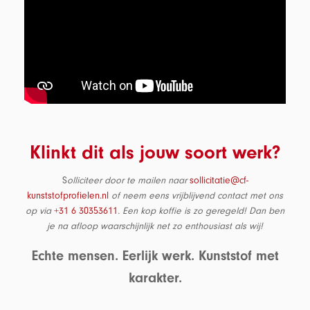
Klinkt dit als jouw soort werk?
S
olliciteer door te mailen naar
sollicitatie@cf-
kunststofprofielen.nl
of neem eens vrijblijvend contact met ons
op via
+31 6 30353611
. Een kop koffie is zo geregeld! Dan ben
je na afloop waarschijnlijk net zo enthousiast als wij!
Echte mensen. Eerlijk werk. Kunststof met
karakter.