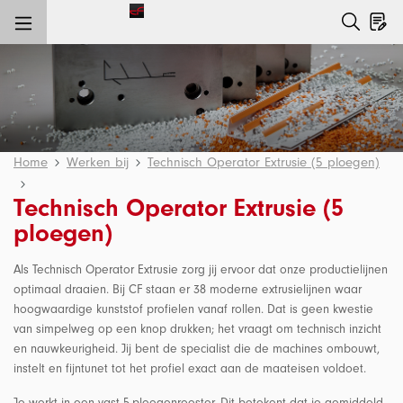
e hoofdinhoud
Home
Werken bij
Technisch Operator Extrusie (5 ploegen)
Technisch Operator Extrusie (5
ploegen)
Als Technisch Operator Extrusie zorg jij ervoor dat onze productielijnen
optimaal draaien. Bij CF staan er 38 moderne extrusielijnen waar
hoogwaardige kunststof profielen vanaf rollen. Dat is geen kwestie
van simpelweg op een knop drukken; het vraagt om technisch inzicht
en nauwkeurigheid. Jij bent de specialist die de machines ombouwt,
instelt en fijntunet tot het profiel exact aan de maateisen voldoet.
Je werkt in een vast 5-ploegenrooster. Dit betekent dat je gemiddeld