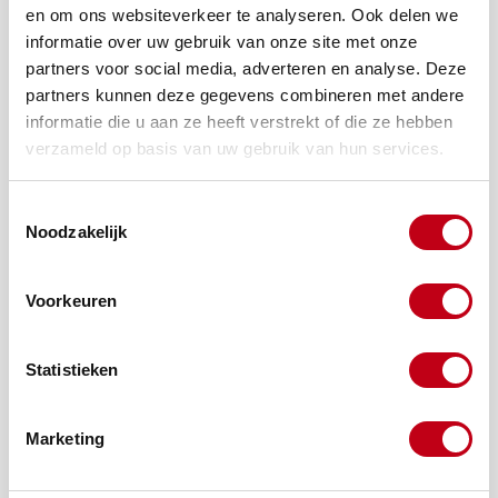
en om ons websiteverkeer te analyseren. Ook delen we
verantwoordelijkheid nemen voor het werk dat ze
informatie over uw gebruik van onze site met onze
afleveren. Werken in een 5-ploegendienst vraagt flexibiliteit,
partners voor social media, adverteren en analyse. Deze
maar daar zetten we goede voorwaarden tegenover:
partners kunnen deze gegevens combineren met andere
Een goed salaris oplopend tot
, exclusief
€ 3.750,-
29%
informatie die u aan ze heeft verstrekt of die ze hebben
ploegentoeslag
verzameld op basis van uw gebruik van hun services.
Gemiddeld een
, waardoor je veel
33,6-urige werkweek
vrije tijd overhoudt.
Uitstekende secundaire arbeidsvoorwaarden
Toestemmingsselectie
Noodzakelijk
Een jaarcontract met uitz
icht op een
vast dienstverband
Mogelijkheden om jezelf verder te ontwikkelen en door
te groeien binnen de organisatie.
Voorkeuren
Extra's voor je vitaliteit, zoals vers fruit, sporten en
fysiotherapie via het werk.
Gezelligheid, waaronder een actieve
Statistieken
personeelsvereniging en de 'snack van de maand'.
Marketing
CF als werkgever