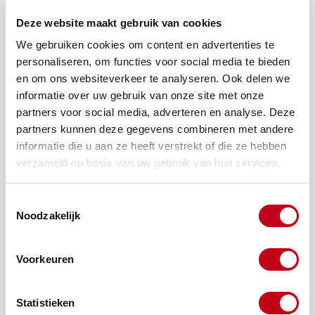
Deze website maakt gebruik van cookies
We gebruiken cookies om content en advertenties te
Hoekprofiel 30x30x3 mm Zwart 6000 mm
personaliseren, om functies voor social media te bieden
en om ons websiteverkeer te analyseren. Ook delen we
informatie over uw gebruik van onze site met onze
partners voor social media, adverteren en analyse. Deze
partners kunnen deze gegevens combineren met andere
informatie die u aan ze heeft verstrekt of die ze hebben
verzameld op basis van uw gebruik van hun services.
Toestemmingsselectie
Noodzakelijk
U-profiel 15x12x15x1 mm Wit 2600 mm
Voorkeuren
Statistieken