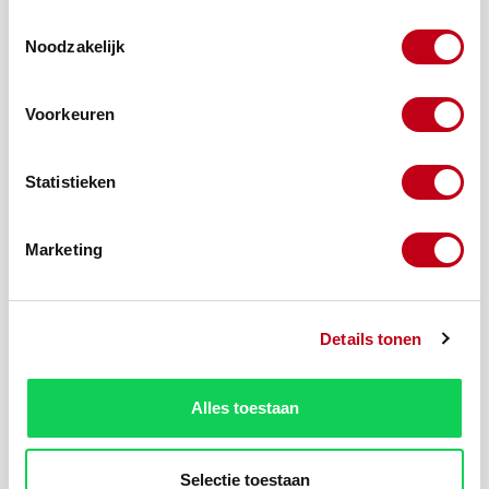
Toestemmingsselectie
Noodzakelijk
Voorkeuren
Statistieken
Marketing
Productnummer:
10090-16-2
Details tonen
Beschrijving
Alles toestaan
Bent u op zoek naar een U-profiel 8x12x8x1,3 mm Creme
3000 mm? Vraag hier uw offerte aan met de gewenste
kleur, aantal en d…
Meer
Selectie toestaan