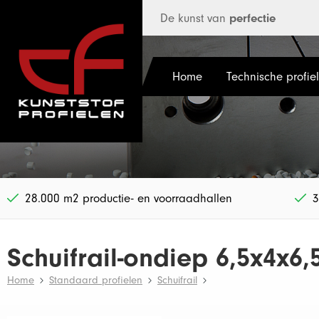
 hoofdinhoud
De kunst van
perfectie
Home
Technische profie
28.000 m2 productie- en voorraadhallen
3
Schuifrail-ondiep 6,5x4x6
Home
Standaard profielen
Schuifrail