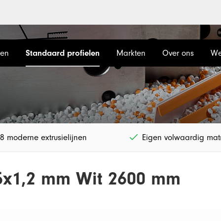
len
Standaard profielen
Markten
Over ons
We
8 moderne extrusielijnen
Eigen volwaardig matr
,5x1,2 mm Wit 2600 mm