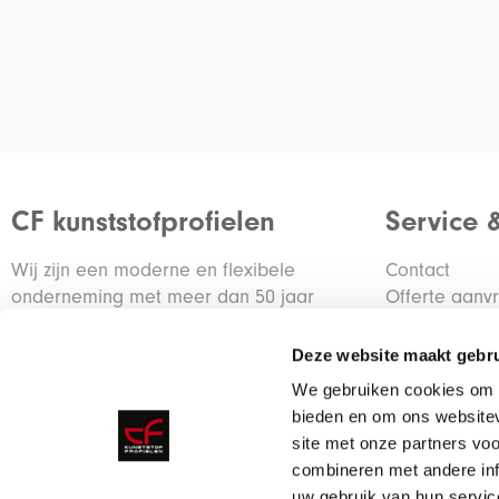
CF kunststofprofielen
Service 
Wij zijn een moderne en flexibele
Contact
onderneming met meer dan 50 jaar
Offerte aanv
ervaring in de kunststof branche.
Container re
Deze website maakt gebru
De ontwikkeling van klantspecifieke
We gebruiken cookies om c
profielen is een belangrijke activiteit voor
bieden en om ons websitev
onze organisatie.
site met onze partners vo
combineren met andere inf
uw gebruik van hun servic