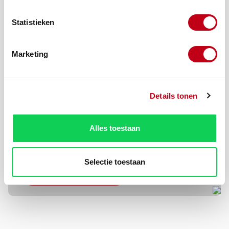
Statistieken
Marketing
Details tonen
Productnummer:
105747-11
Alles toestaan
Zit uw product
er niet bij?
Selectie toestaan
Offerte op maat