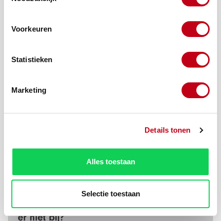
Voorkeuren
Statistieken
Marketing
Productnummer:
10136-1
Beschrijving
Details tonen
Bent u op zoek naar een Hoekprofiel 25x20x1,8 mm Wit
6000 mm? Vraag hier uw offerte aan met de gewenste
Alles toestaan
kleur, aantal en de…
Meer
Selectie toestaan
Zit uw product
er niet bij?