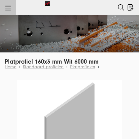
e hoofdinhoud
Platprofiel 160x3 mm Wit 6000 mm
Home
Standaard profielen
Platprofielen