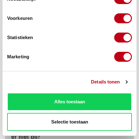
Voorkeuren
Statistieken
Marketing
Productnummer:
10609-11
Beschrijving
Details tonen
Bent u op zoek naar een Kamerhoek 60x45x6 mm Wit 6000
mm? Vraag hier uw offerte aan met de gewenste kleur,
Alles toestaan
aantal en de mat…
Meer
Selectie toestaan
Zit uw product
er niet bij?