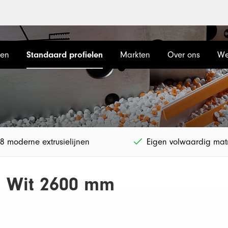
len
Standaard profielen
Markten
Over ons
We
8 moderne extrusielijnen
Eigen volwaardig matr
 Wit 2600 mm