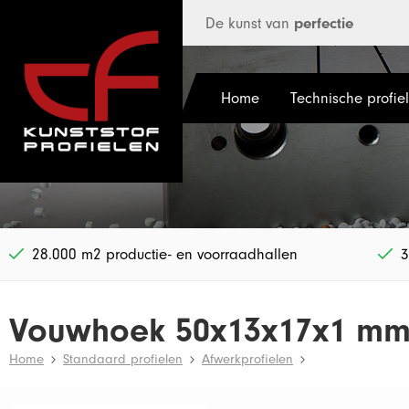
 hoofdinhoud
De kunst van
perfectie
Home
Technische profie
28.000 m2 productie- en voorraadhallen
3
Vouwhoek 50x13x17x1 mm
Home
Standaard profielen
Afwerkprofielen