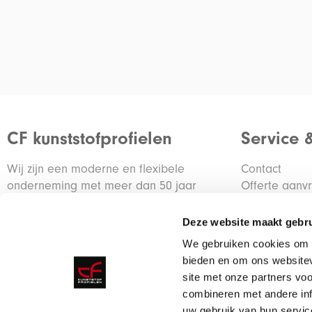
CF kunststofprofielen
Service 
Wij zijn een moderne en flexibele
Contact
onderneming met meer dan 50 jaar
Offerte aanv
ervaring in de kunststof branche.
Container re
Deze website maakt gebru
De ontwikkeling van klantspecifieke
We gebruiken cookies om c
profielen is een belangrijke activiteit voor
bieden en om ons websitev
onze organisatie.
site met onze partners vo
combineren met andere inf
uw gebruik van hun servic