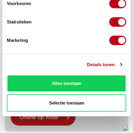
Voorkeuren
Statistieken
Productnummer:
10322-2
Marketing
Beschrijving
Bent u op zoek naar een kunststof strip? Ons platprofiel
Details tonen
20x3 mm creme 6000 mm wordt ook gebruikt
als afdekprofiel. Vraag hi…
Meer
Alles toestaan
Zit uw product
er niet bij?
Selectie toestaan
Offerte op maat