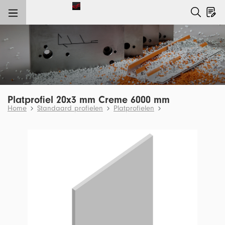
e hoofdinhoud
Platprofiel 20x3 mm Creme 6000 mm
Home
Standaard profielen
Platprofielen