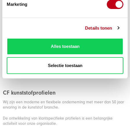
Marketing
Productnummer:
10510-16
Zit uw product
Details tonen
er niet bij?
Offerte op maat
Alles toestaan
Selectie toestaan
CF kunststofprofielen
Wij zijn een moderne en flexibele onderneming met meer dan 50 jaar
ervaring in de kunststof branche.
De ontwikkeling van klantspecifieke profielen is een belangrijke
activiteit voor onze organisatie.