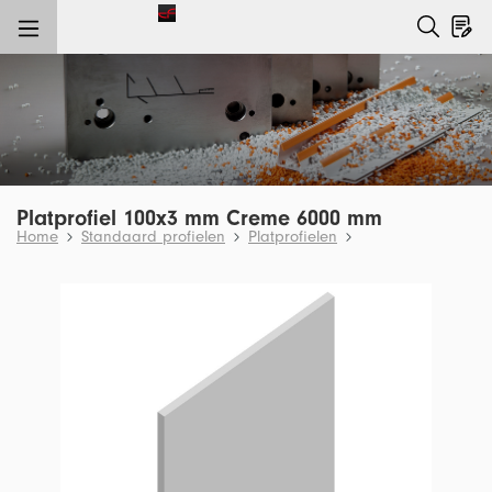
e hoofdinhoud
Platprofiel 100x3 mm Creme 6000 mm
Home
Standaard profielen
Platprofielen