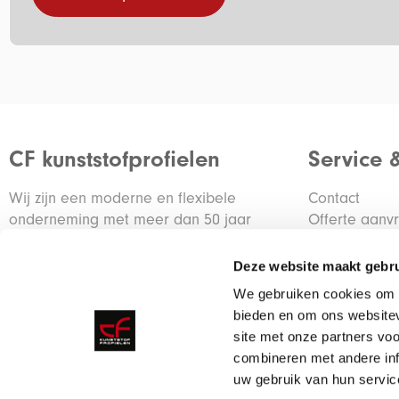
CF kunststofprofielen
Service 
Wij zijn een moderne en flexibele
Contact
onderneming met meer dan 50 jaar
Offerte aanv
ervaring in de kunststof branche.
Container re
Deze website maakt gebru
De ontwikkeling van klantspecifieke
We gebruiken cookies om c
profielen is een belangrijke activiteit voor
bieden en om ons websitev
onze organisatie.
site met onze partners vo
combineren met andere inf
uw gebruik van hun servic
Meer over ons