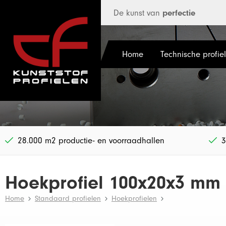
 hoofdinhoud
De kunst van
perfectie
Home
Technische profie
28.000 m2 productie- en voorraadhallen
3
Hoekprofiel 100x20x3 mm
Home
Standaard profielen
Hoekprofielen