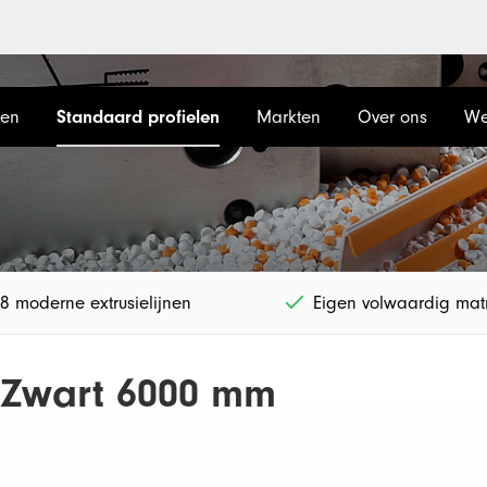
len
Standaard profielen
Markten
Over ons
We
8 moderne extrusielijnen
Eigen volwaardig matr
 Zwart 6000 mm